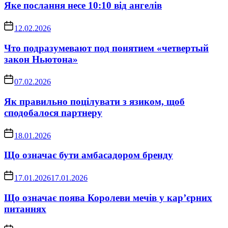
Яке послання несе 10:10 від ангелів
12.02.2026
Что подразумевают под понятием «четвертый
закон Ньютона»
07.02.2026
Як правильно поцілувати з язиком, щоб
сподобалося партнеру
18.01.2026
Що означає бути амбасадором бренду
17.01.2026
17.01.2026
Що означає поява Королеви мечів у кар’єрних
питаннях