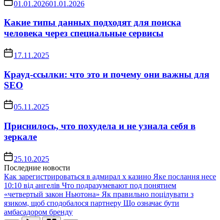
01.01.2026
01.01.2026
Какие типы данных подходят для поиска
человека через специальные сервисы
17.11.2025
Крауд-ссылки: что это и почему они важны для
SEO
05.11.2025
Приснилось, что похудела и не узнала себя в
зеркале
25.10.2025
Последние новости
Как зарегистрироваться в адмирал х казино
Яке послання несе
10:10 від ангелів
Что подразумевают под понятием
«четвертый закон Ньютона»
Як правильно поцілувати з
язиком, щоб сподобалося партнеру
Що означає бути
амбасадором бренду