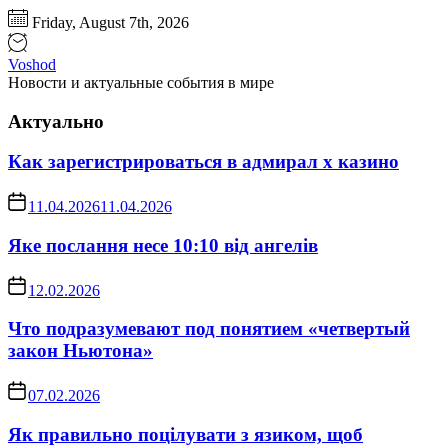
Перейти
Friday, August 7th, 2026
к
содержимому
Voshod
Новости и актуальные события в мире
Актуально
Как зарегистрироваться в адмирал х казино
11.04.2026
11.04.2026
Яке послання несе 10:10 від ангелів
12.02.2026
Что подразумевают под понятием «четвертый
закон Ньютона»
07.02.2026
Як правильно поцілувати з язиком, щоб